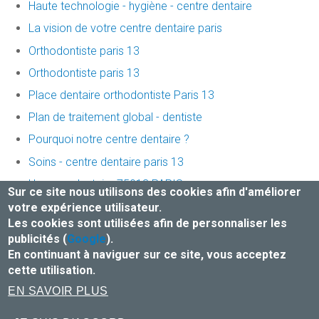
Haute technologie - hygiène - centre dentaire
La vision de votre centre dentaire paris
Orthodontiste paris 13
Orthodontiste paris 13
Place dentaire orthodontiste Paris 13
Plan de traitement global - dentiste
Pourquoi notre centre dentaire ?
Soins - centre dentaire paris 13
Urgence dentaire 75013 PARIS
Sur ce site nous utilisons des cookies afin d'améliorer
Votre dentiste paris 13
votre expérience utilisateur.
Les cookies sont utilisées afin de personnaliser les
publicités (
Google
).
Mentions légales et Traitement des données
En continuant à naviguer sur ce site, vous acceptez
Honoraires
-
Infos Conseil de l'Ordre
- site web du cabinet
cette utilisation.
dentaire créé par
www.denti.site
EN SAVOIR PLUS