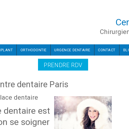
Cen
Chirurgie
MPLANT
ORTHODONTIE
URGENCE DENTAIRE
CONTACT
BL
PRENDRE RDV
ntre dentaire Paris
lace dentaire
 dentaire est
bon se soigner